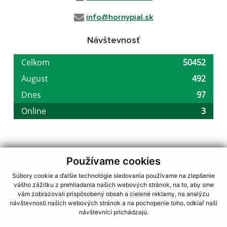
info@hornypial.sk
Návštevnosť
Používame cookies
využite možnosť získavania aktuálnych informácií s využitím RSS
,
CMS systém (redakčný) systém ECHELON 2,
Mapa stránok
,
web portál
,
Súbory cookie a ďalšie technológie sledovania používame na zlepšenie
webhosting
,
webex.digital, s.r.o.
,
domény
,
registrácia domény
,
vášho zážitku z prehliadania našich webových stránok, na to, aby sme
spoločnosť webex.digital, s.r.o.
,
technický prevádzkovateľ
vám zobrazovali prispôsobený obsah a cielené reklamy, na analýzu
návštevnosti našich webových stránok a na pochopenie toho, odkiaľ naši
Posledná aktualizácia:
05.08.2026
návštevníci prichádzajú.