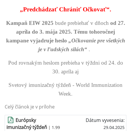
„Predchádzať Chrániť Očkovať“.
Kampaň EIW 2025
bude prebiehať v dňoch
od 27.
apríla do 3. mája 2025.
Tému tohoročnej
kampane vyjadruje heslo
„Očkovanie pre všetkých
je v ľudských silách“
.
Pod rovnakým heslom prebieha v týždni od 24. do
30. apríla aj
Svetový imunizačný týždeň - World Immunization
Week.
Celý článok je v prílohe
Európsky
Dátum vyvesenia:
imunizačný týždeň
| 1.99
29.04.2025