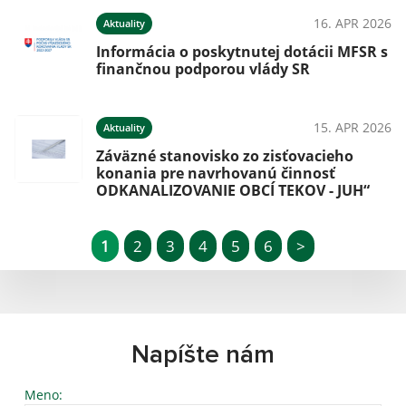
16. APR 2026
Aktuality
Informácia o poskytnutej dotácii MFSR s
finančnou podporou vlády SR
15. APR 2026
Aktuality
Záväzné stanovisko zo zisťovacieho
konania pre navrhovanú činnosť
ODKANALIZOVANIE OBCÍ TEKOV - JUH“
1
2
3
4
5
6
>
Napíšte nám
Meno: