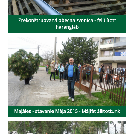
Zrekonštruovaná obecná zvonica - felújított
harangláb
Majáles - stavanie Mája 2015 - Májfát állítottunk