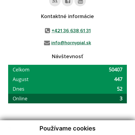
Kontaktné informácie
+421 36 638 61 31
info@hornypial.sk
Návštevnosť
Používame cookies
využite možnosť získavania aktuálnych informácií s využitím RSS
,
CMS systém (redakčný) systém ECHELON 2,
Mapa stránok
,
web portál
,