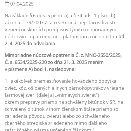
07.04.2025
Na základe § 6 ods. 5 písm. a) a § 34 ods. 1 písm. b)
zákona č. 39/2007 Z. z. o veterinárnej starostlivosti
v znení neskorších predpisov týmito mimoriadnymi
núdzovými opatreniami s platnosťou a účinnosťou
od
2. 4. 2025 do odvolania
Mimoriadne núdzové opatrenia Č. z. MNO-2550/2025,
Č. s. 6534/2025-220 zo dňa 21. 3. 2025 mením
v písmene A) bod 1. nasledovne:
1. akékoľvek premiestňovanie hovädzieho dobytka,
oviec, kôz, ošípaných a iných párnokopytníkov vrátane
farmovej zveri (ďalej aj „vnímavých zvierat“)
okrem prepravy priamo na schválený bitúnok v SR, na
schválený bitúnok v inom členskom štáte priamo zo
zariadenia pôvodu zvierat alebo zo schváleného
zberného strediska zriadeného mimo ďalšieho
reštrikčného pásma určeného článkom 1