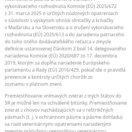
vykonávacieho rozhodnutia Komisie (EÚ) 2025/672
z 31. marca 2025 o určitých núdzových opatreniach
v súvislosti s výskytom ohnísk slintačky a krívačky
v Maďarsku a na Slovensku a o zrušení vykonávacieho
rozhodnutia (EÚ) 2025/613 a do zariadenia patriaceho
do toho istého dodávateľského reťazca v zmysle
definície ustanovenej článkom 2 bod 14. delegovaného
nariadenia Komisie (EÚ) 2020/687 zo 17. decembra
2019, ktorým sa dopĺňa nariadenie Európskeho
parlamentu a Rady (EÚ) 2016/429, pokiaľ ide o pravidlá
prevencie a kontroly určitých chorôb zo
zoznamu v platnom znení.
Premiestňovanie vnímavých zvierat z iných štátov do
SR je možné len na schválené bitúnky. Premiestňovanie
zvierat z chovov nachádzajúcich sa v reštrikčných
pásmach (t. j. v ochrannom pásme a pásme dohľadu)
sa riadi veterinárnymi opatreniami nariadenými
miestne príslušnou regionálnou veterinárnou