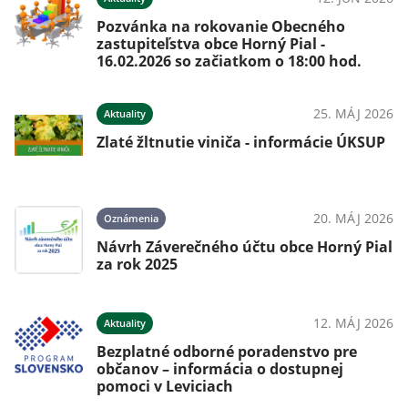
 s
Pozvánka na rokovanie Obecného
zastupiteľstva obce Horný Pial -
16.02.2026 so začiatkom o 18:00 hod.
026
25. MÁJ 2026
Aktuality
Zlaté žltnutie viniča - informácie ÚKSUP
026
20. MÁJ 2026
Oznámenia
Návrh Záverečného účtu obce Horný Pial
za rok 2025
026
12. MÁJ 2026
Aktuality
Bezplatné odborné poradenstvo pre
občanov – informácia o dostupnej
pomoci v Leviciach