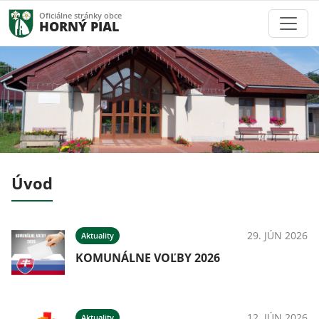
Oficiálne stránky obce
HORNÝ PIAL
Úvod
026
29. JÚN 2026
Aktuality
ný
KOMUNÁLNE VOĽBY 2026
026
12. JÚN 2026
Aktuality