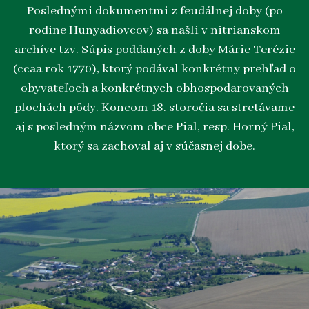
Poslednými dokumentmi z feudálnej doby (po
rodine Hunyadiovcov) sa našli v nitrianskom
archíve tzv. Súpis poddaných z doby Márie Terézie
(ccaa rok 1770), ktorý podával konkrétny prehľad o
obyvateľoch a konkrétnych obhospodarovaných
plochách pôdy. Koncom 18. storočia sa stretávame
aj s posledným názvom obce Pial, resp. Horný Pial,
ktorý sa zachoval aj v súčasnej dobe.