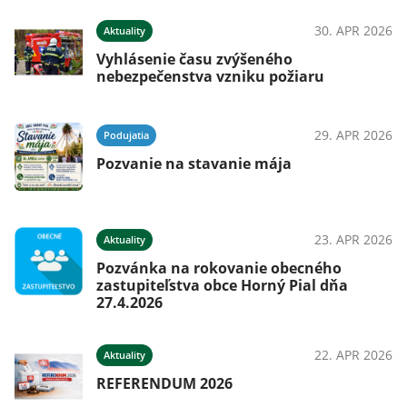
026
30. APR 2026
Aktuality
Vyhlásenie času zvýšeného
nebezpečenstva vzniku požiaru
ná
29. APR 2026
Podujatia
Pozvanie na stavanie mája
026
23. APR 2026
Aktuality
Pozvánka na rokovanie obecného
026
zastupiteľstva obce Horný Pial dňa
27.4.2026
22. APR 2026
Aktuality
REFERENDUM 2026
026