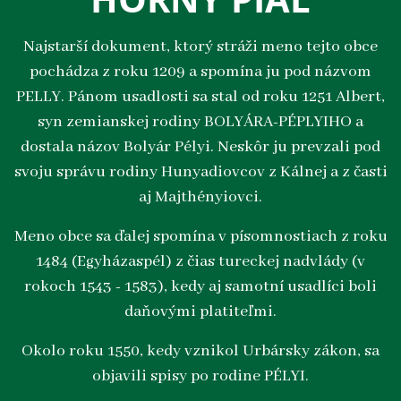
Najstarší dokument, ktorý stráži meno tejto obce
pochádza z roku 1209 a spomína ju pod názvom
PELLY. Pánom usadlosti sa stal od roku 1251 Albert,
syn zemianskej rodiny BOLYÁRA-PÉPLYIHO a
dostala názov Bolyár Pélyi. Neskôr ju prevzali pod
svoju správu rodiny Hunyadiovcov z Kálnej a z časti
aj Majthényiovci.
Meno obce sa ďalej spomína v písomnostiach z roku
1484 (Egyházaspél) z čias tureckej nadvlády (v
rokoch 1543 - 1583), kedy aj samotní usadlíci boli
daňovými platiteľmi.
Okolo roku 1550, kedy vznikol Urbársky zákon, sa
objavili spisy po rodine PÉLYI.